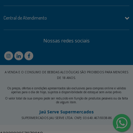
Central de Atendimento
Nossas redes sociais
A VENDA E O CONSUMO DE BEBIDAS ALCOÓLICAS SÃO PROIBIDOS PARA MENORES
DE 18 ANOS.
Os preços, ofertas e condições apresentados são exclusivos para compras online e válidos
apenas para o dia de hoje, sujeitos à disponibilidade de estoque sem aviso prévio.
O valor total da sua compra pode ser reduzido em função de produtos pesáveis ou da falta
de algum item.
Jaú Serve Supermercados
SUPERMERCADOS JAU SERVE LTDA. CNPJ: 03.640.467/0038-86