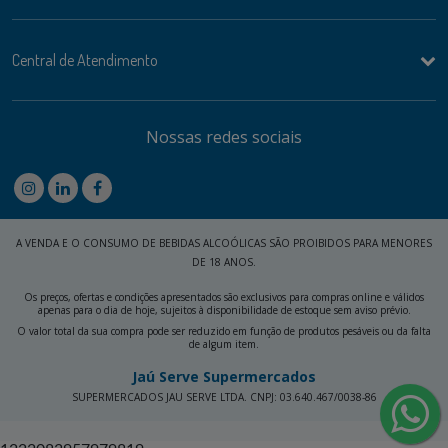
Central de Atendimento
Nossas redes sociais
A VENDA E O CONSUMO DE BEBIDAS ALCOÓLICAS SÃO PROIBIDOS PARA MENORES
DE 18 ANOS.
Os preços, ofertas e condições apresentados são exclusivos para compras online e válidos
apenas para o dia de hoje, sujeitos à disponibilidade de estoque sem aviso prévio.
O valor total da sua compra pode ser reduzido em função de produtos pesáveis ou da falta
de algum item.
Jaú Serve Supermercados
SUPERMERCADOS JAU SERVE LTDA. CNPJ: 03.640.467/0038-86