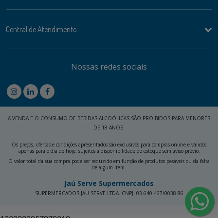
Central de Atendimento
Nossas redes sociais
A VENDA E O CONSUMO DE BEBIDAS ALCOÓLICAS SÃO PROIBIDOS PARA MENORES
DE 18 ANOS.
Os preços, ofertas e condições apresentados são exclusivos para compras online e válidos
apenas para o dia de hoje, sujeitos à disponibilidade de estoque sem aviso prévio.
O valor total da sua compra pode ser reduzido em função de produtos pesáveis ou da falta
de algum item.
Jaú Serve Supermercados
SUPERMERCADOS JAU SERVE LTDA. CNPJ: 03.640.467/0038-86