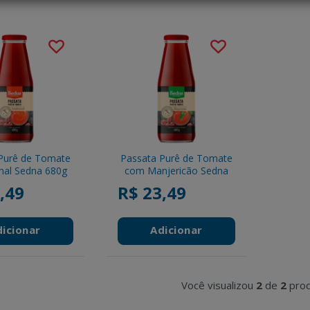
Purê de Tomate
Passata Purê de Tomate
onal Sedna 680g
com Manjericão Sedna
680g
,49
R$ 23,49
dicionar
Adicionar
Você visualizou
2
de
2
prod