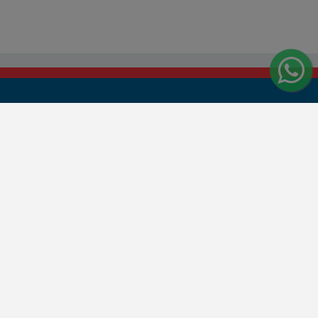
Central de Atendimento
Segunda à sexta:
7h00 às 11h15 e 13h30 às 17h20
SAC: 0800 015 4600
WhatsApp: (14) 99856-6999
www.jauservesupermercados.com.br/sac/
tirada)
ro