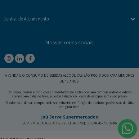
Central de Atendimento
Nossas redes sociais
A VENDA E O CONSUMO DE BEBIDAS ALCOÓLICAS SÃO PROIBIDOS PARA MENORES
DE 18 ANOS.
Os preços, ofertas e condições apresentados são exclusivos para compras online e válidos
apenas para o dia de hoje, sujeitos à disponibilidade de estoque sem aviso prévio.
O valor total da sua compra pode ser reduzido em função de produtos pesáveis ou da falta
de algum item.
Jaú Serve Supermercados
SUPERMERCADOS JAU SERVE LTDA. CNPJ: 03.640.467/0038-86