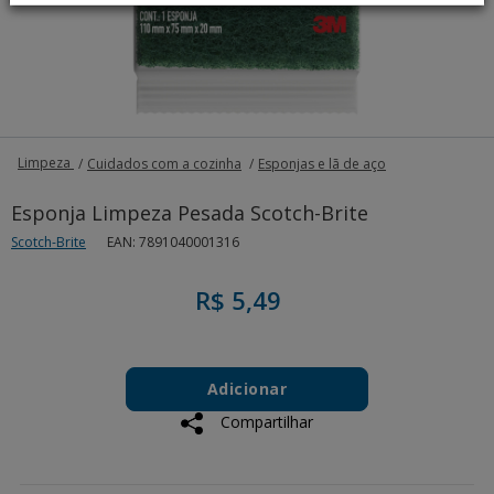
Limpeza
Cuidados com a cozinha
Esponjas e lã de aço
Esponja Limpeza Pesada Scotch-Brite
Scotch-Brite
EAN: 7891040001316
R$ 5,49
Add
Product
to
Adicionar
Actions
cart
Compartilhar
options
Additional