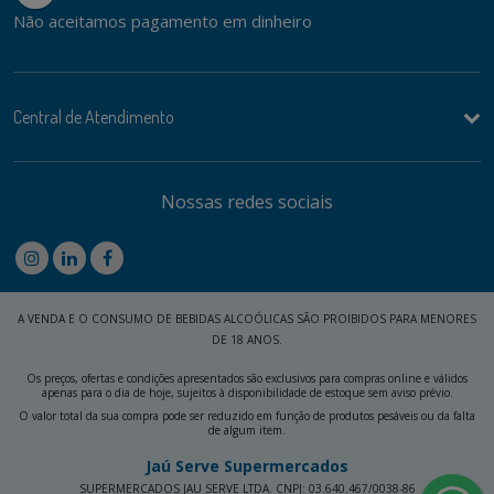
Não aceitamos pagamento em dinheiro
Central de Atendimento
Nossas redes sociais
A VENDA E O CONSUMO DE BEBIDAS ALCOÓLICAS SÃO PROIBIDOS PARA MENORES
DE 18 ANOS.
Os preços, ofertas e condições apresentados são exclusivos para compras online e válidos
apenas para o dia de hoje, sujeitos à disponibilidade de estoque sem aviso prévio.
O valor total da sua compra pode ser reduzido em função de produtos pesáveis ou da falta
de algum item.
Jaú Serve Supermercados
SUPERMERCADOS JAU SERVE LTDA. CNPJ: 03.640.467/0038-86