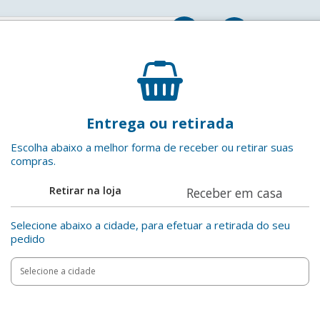
Entrar
tetor labial
Hidratante Labial Rosa Fini Beijos Carmed Caixa 10
Entrega ou retirada
Carmed
EAN: 7897947601857
Escolha abaixo a melhor forma de receber ou retirar suas
compras.
Price reduced from
to
R$ 12,99
Adicionar ao
R$ 29,99
Retirar na loja
Receber em casa
Compartilha
Selecione abaixo a cidade, para efetuar a retirada do seu
pedido
Oferta
Especial
Add
Product
to
Adicionar
Actions
cart
options