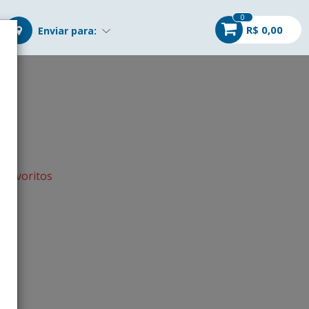
0
R$ 0,00
Enviar para:
g
s favoritos
r