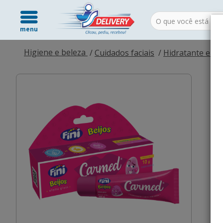
menu
Higiene e beleza
Cuidados faciais
Hidratante e pro