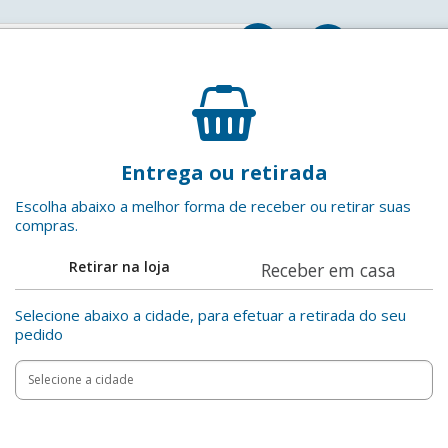
Entrar
Papel Higiênico Folha Simples Neutro Uni Care 60
Entrega ou retirada
Uni Care
EAN: 7899686700013
Escolha abaixo a melhor forma de receber ou retirar suas
compras.
Adicionar aos favoritos
Retirar na loja
Receber em casa
Compartilha
Selecione abaixo a cidade, para efetuar a retirada do seu
pedido
Add
Product
to
Adicionar
Actions
cart
options