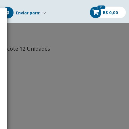
0
R$ 0,00
Enviar para:
m Pacote 12 Unidades
r