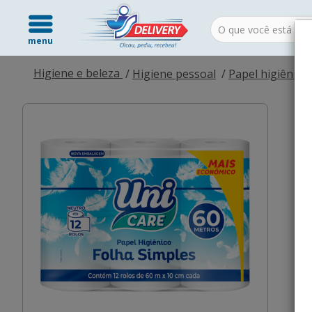
menu
Higiene e beleza
Higiene pessoal
Papel higiênico