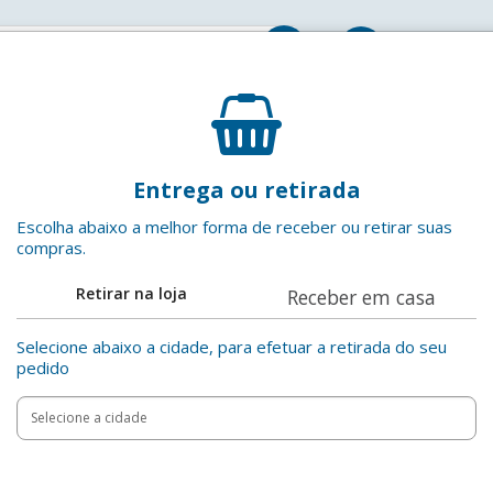
Entrar
Kit Coloração Creme 6.0 Louro Escuro Biocolor
Entrega ou retirada
Biocolor
EAN: 7891350033496
Escolha abaixo a melhor forma de receber ou retirar suas
compras.
R$ 14,99
Adicionar ao
Retirar na loja
Receber em casa
Compartilha
Selecione abaixo a cidade, para efetuar a retirada do seu
pedido
Add
Product
to
Adicionar
Actions
cart
options