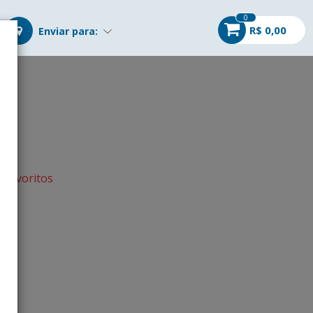
0
R$ 0,00
Enviar para:
s favoritos
r