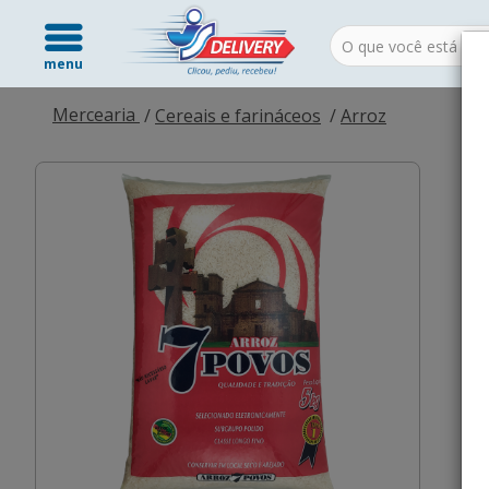
menu
Mercearia
Cereais e farináceos
Arroz