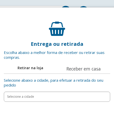
Entrar
Arroz 7 Povos Pacote 5kg
Entrega ou retirada
7 Povos
EAN: 7897136323331
Escolha abaixo a melhor forma de receber ou retirar suas
compras.
Adicionar aos favoritos
Retirar na loja
Receber em casa
Compartilha
Selecione abaixo a cidade, para efetuar a retirada do seu
pedido
Add
Product
to
Adicionar
Actions
cart
options