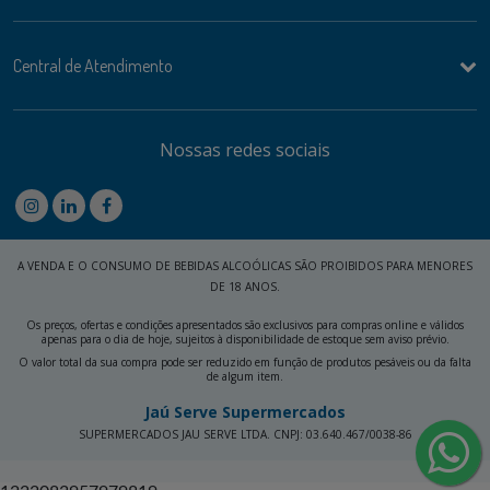
Central de Atendimento
Nossas redes sociais
A VENDA E O CONSUMO DE BEBIDAS ALCOÓLICAS SÃO PROIBIDOS PARA MENORES
DE 18 ANOS.
Os preços, ofertas e condições apresentados são exclusivos para compras online e válidos
apenas para o dia de hoje, sujeitos à disponibilidade de estoque sem aviso prévio.
O valor total da sua compra pode ser reduzido em função de produtos pesáveis ou da falta
de algum item.
Jaú Serve Supermercados
SUPERMERCADOS JAU SERVE LTDA. CNPJ: 03.640.467/0038-86