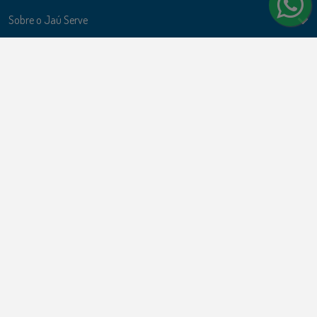
Sobre o Jaú Serve
Ações
Politicas e Termos de uso
Formas de Pagamento
Cartões de Crédito
Cartões de Débito