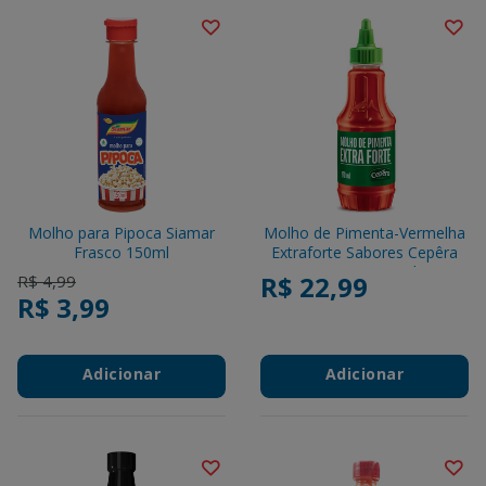
Molho para Pipoca Siamar
Molho de Pimenta-Vermelha
Frasco 150ml
Extraforte Sabores Cepêra
Squeeze 270ml
Price reduced from
to
R$ 22,99
R$ 4,99
R$ 3,99
Adicionar
Adicionar