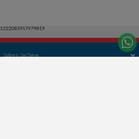
1222083957979819
Sobre o Jaú Serve
Ações
Politicas e Termos de uso
Formas de Pagamento