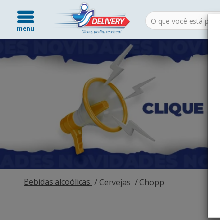
menu
Bebidas alcoólicas
Cervejas
Chopp