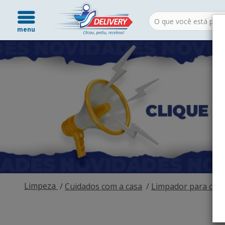
menu
Limpeza
Cuidados com a casa
Limpador para calç