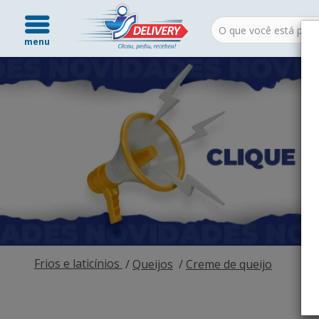
menu
Frios e laticínios
Queijos
Creme de queijo