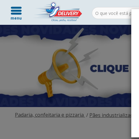
menu
Padaria, confeitaria e pizzaria
Pães industrializados