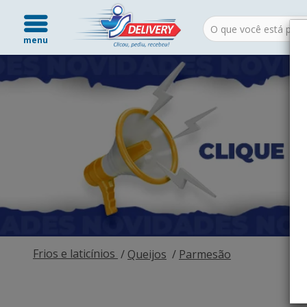
menu
Frios e laticínios
Queijos
Parmesão