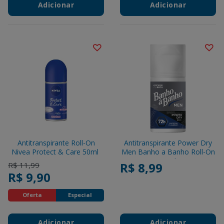
Adicionar
Adicionar
Antitranspirante Roll-On
Antitranspirante Power Dry
Nivea Protect & Care 50ml
Men Banho a Banho Roll-On
50ml
Price reduced from
to
R$ 8,99
R$ 11,99
R$ 9,90
Oferta
Especial
Adicionar
Adicionar