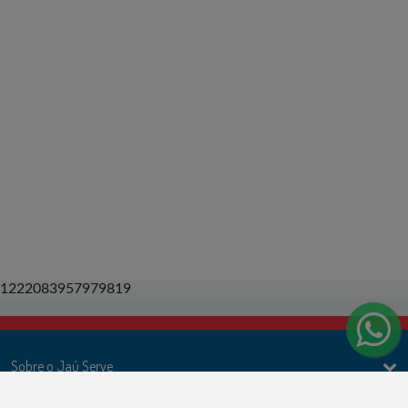
1222083957979819
Sobre o Jaú Serve