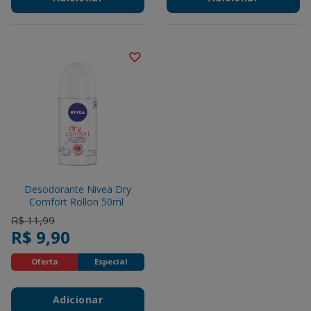
Desodorante Nivea Dry
Comfort Rollon 50ml
Price reduced from
to
R$ 11,99
R$ 9,90
Oferta
Especial
Adicionar