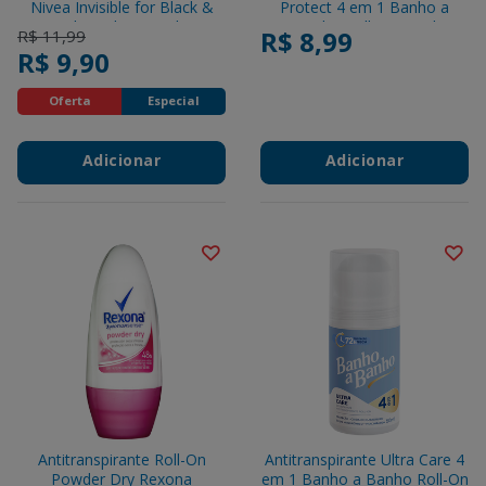
Nivea Invisible for Black &
Protect 4 em 1 Banho a
White Clear 50ml
Banho Roll-On 50ml
Price reduced from
to
R$ 8,99
R$ 11,99
R$ 9,90
Oferta
Especial
Adicionar
Adicionar
Antitranspirante Roll-On
Antitranspirante Ultra Care 4
Powder Dry Rexona
em 1 Banho a Banho Roll-On