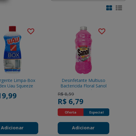
rgente Limpa-Box
Desinfetante Multiuso
ndex Uau Squeeze
Bactericida Floral Sanol
200ml
Frasco 2l
19,99
Price reduced from
to
R$ 8,59
R$ 6,79
Oferta
Especial
Adicionar
Adicionar