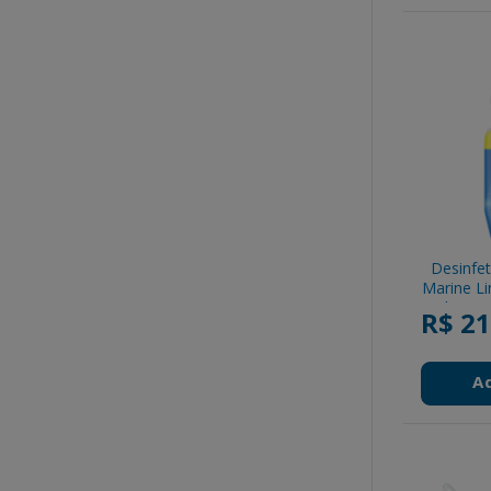
Desinfe
Marine L
Gel Pato
R$ 21
A