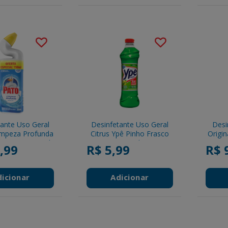
tante Uso Geral
Desinfetante Uso Geral
Desi
impeza Profunda
Citrus Ypê Pinho Frasco
Origin
 Squeeze 750ml
500ml
,99
R$ 5,99
R$ 
dicionar
Adicionar