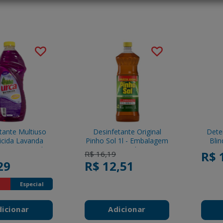
tante Multiuso
Desinfetante Original
Dete
icida Lavanda
Pinho Sol 1l - Embalagem
Bli
Urca Frasco 2l
Leve 1000ml Pague
duced from
o
Price reduced from
to
R$ 
R$ 16,19
900ml
29
R$ 12,51
Especial
dicionar
Adicionar