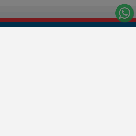
Central de Atendimento
Segunda à sexta:
7h00 às 11h15 e 13h30 às 17h20
SAC: 0800 015 4600
WhatsApp: (14) 99856-6999
www.jauservesupermercados.com.br/sac/
tirada)
ro