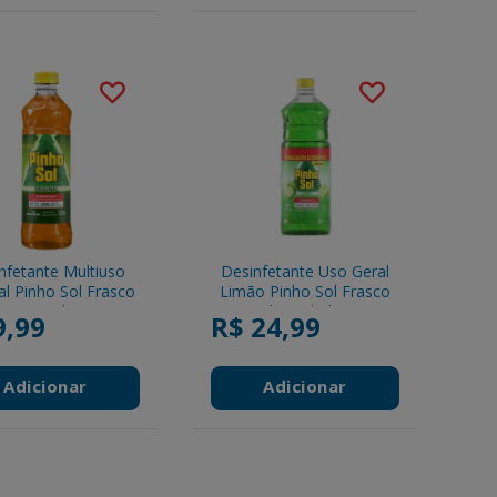
nfetante Multiuso
Desinfetante Uso Geral
al Pinho Sol Frasco
Limão Pinho Sol Frasco
500ml
1,75l - Embalagem
9,99
R$ 24,99
Econômica
Adicionar
Adicionar