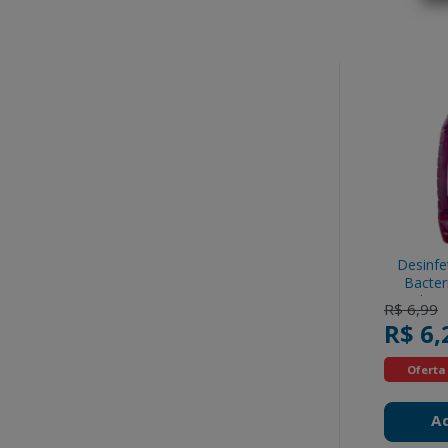
Desinfe
Bacter
Pinho 
Price re
t
R$ 6,99
R$ 6,
Oferta
A