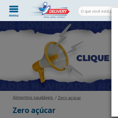
menu
Alimentos saudáveis
Zero açúcar
Zero açúcar