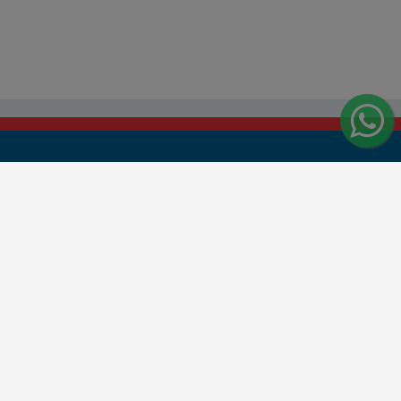
Central de Atendimento
Segunda à sexta:
7h00 às 11h15 e 13h30 às 17h20
SAC: 0800 015 4600
WhatsApp: (14) 99856-6999
www.jauservesupermercados.com.br/sac/
tirada)