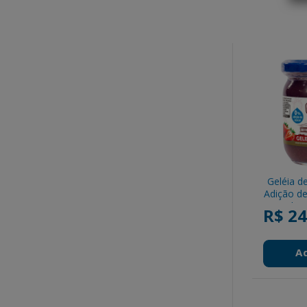
Geléia d
Adição de
de 
R$ 24
A