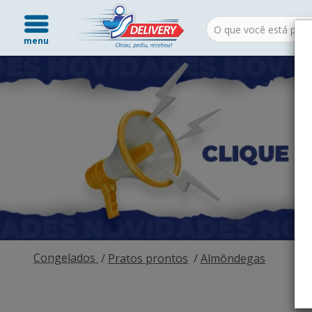
menu
Congelados
Pratos prontos
Almôndegas