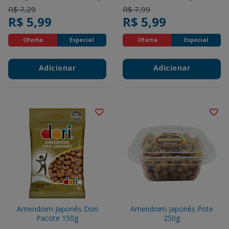
Price reduced from
to
Price reduced from
to
R$ 7,29
R$ 7,99
R$ 5,99
R$ 5,99
Oferta
Especial
Oferta
Especial
Adicionar
Adicionar
Amendoim Japonês Dori
Amendoim Japonês Pote
Pacote 150g
250g