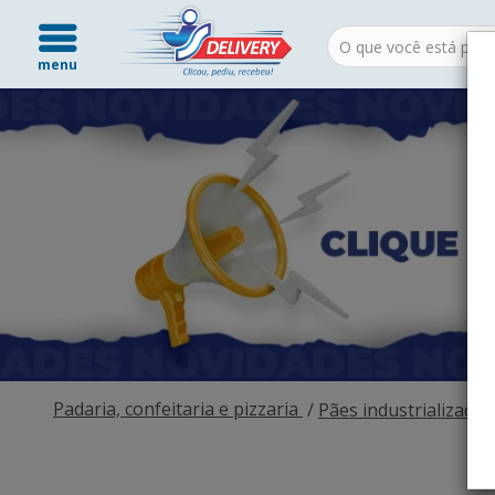
menu
Padaria, confeitaria e pizzaria
Pães industrializados