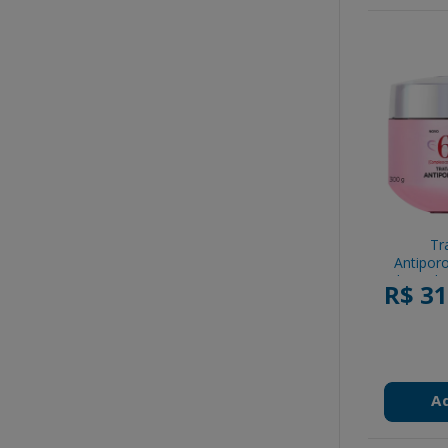
Tr
Antiporo
Gloss Els
R$ 31
P
A