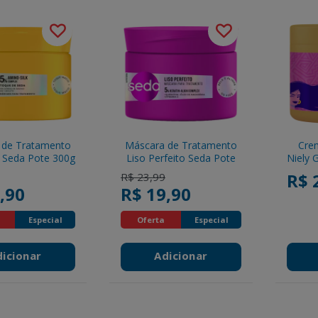
 de Tratamento
Máscara de Tratamento
Crem
 Seda Pote 300g
Liso Perfeito Seda Pote
Niely 
300g
duced from
to
Price reduced from
to
R$ 
R$ 23,99
,90
R$ 19,90
Especial
Oferta
Especial
dicionar
Adicionar