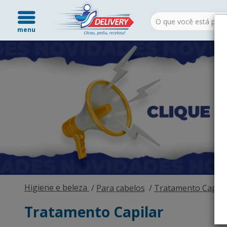
menu
Higiene e beleza
Para cabelos
Tratamento Capila
Tratamento Capilar