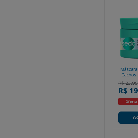
Máscara
Cachos 
P
Price re
R$ 23,99
R$ 19
Oferta
A