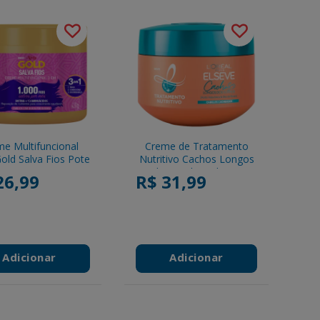
e Multifuncional
Creme de Tratamento
Gold Salva Fios Pote
Nutritivo Cachos Longos
430g
dos Sonhos Elseve
26,99
R$ 31,99
L'Oréal Paris Pote 300g
Adicionar
Adicionar