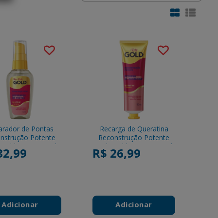
arador de Pontas
Recarga de Queratina
nstrução Potente
Reconstrução Potente
y Gold Frasco 42ml
Niely Gold Bisnaga 80ml
32,99
R$ 26,99
Pump
Adicionar
Adicionar