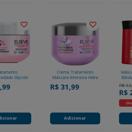
atamento
Creme Tratamento
Másca
sidade Glycolic
Máscara Intensiva Hidra
Blin
eve L'oréal Paris
Hialurônico Elseve L'Oréal
TRE
,99
R$ 31,99
Price 
R$ 32
ote 300g
Paris Pote 300g
R$ 
Ofe
dicionar
Adicionar