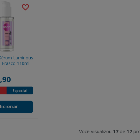
 Sérum Luminous
 Frasco 110ml
Pump
duced from
to
,90
Especial
dicionar
Você visualizou
17
de
17
pr