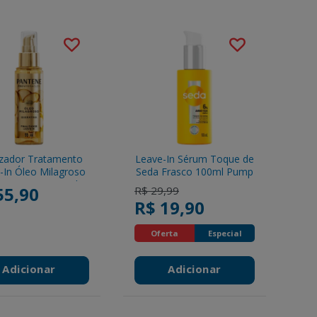
izador Tratamento
Leave-In Sérum Toque de
-In Óleo Milagroso
Seda Frasco 100ml Pump
tene Frasco 95ml
55,90
Price reduced from
to
R$ 29,99
Pump
R$ 19,90
Oferta
Especial
Adicionar
Adicionar