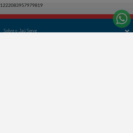
1222083957979819
Sobre o Jaú Serve
Ações
Politicas e Termos de uso
Formas de Pagamento
Cartões de Crédito