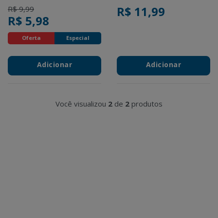
Price reduced from
to
R$ 11,99
R$ 9,99
R$ 5,98
Oferta
Especial
Adicionar
Adicionar
Você visualizou
2
de
2
produtos