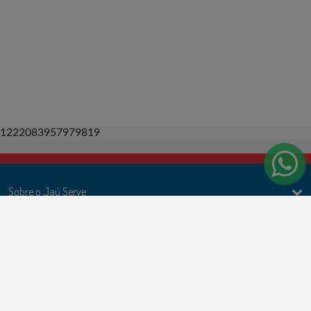
1222083957979819
Sobre o Jaú Serve
Ações
Politicas e Termos de uso