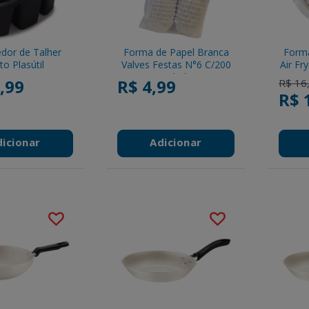
edor de Talher
Forma de Papel Branca
Forma
to Plasútil
Valves Festas N°6 C/200
Air Fr
Unidades
16x4,
,99
R$ 4,99
Price 
R$ 16
R$ 
dicionar
Adicionar