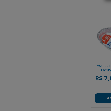
Assadeir
Facili
R$ 7,
A