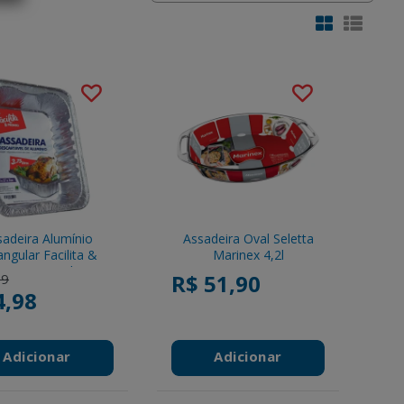
adeira Alumínio
Assadeira Oval Seletta
ngular Facilita &
Marinex 4,2l
Pronto 3,75l
reduced from
to
R$ 51,90
99
4,98
Adicionar
Adicionar