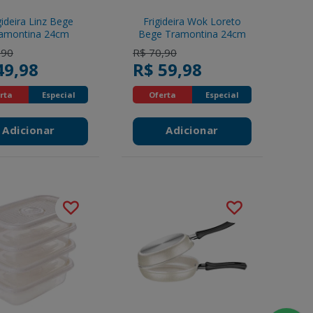
gideira Linz Bege
Frigideira Wok Loreto
amontina 24cm
Bege Tramontina 24cm
reduced from
to
Price reduced from
to
,90
R$ 70,90
49,98
R$ 59,98
rta
Especial
Oferta
Especial
Adicionar
Adicionar