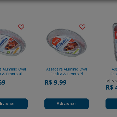
a Alumínio Oval
Assadeira Alumínio Oval
Ass
ta & Pronto 4l
Facilita & Pronto 7l
Reta
69
R$ 9,99
Price 
R$ 5,
R$ 
dicionar
Adicionar