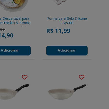
 Descartável para
Forma para Gelo Silicone
yer Facilita & Pronto
Plasútil
5cm C/25 Unidades
reduced from
to
R$ 11,99
,99
14,90
Adicionar
Adicionar