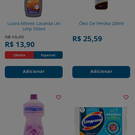
Lustra Móveis Lavanda Uni
Óleo De Peroba 200ml
Limp 500ml
Price reduced from
to
R$ 25,59
R$ 15,99
R$ 13,90
Oferta
Especial
Adicionar
Adicionar