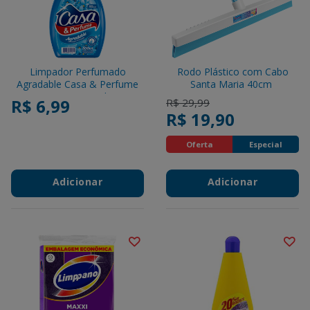
Limpador Perfumado
Rodo Plástico com Cabo
Agradable Casa & Perfume
Santa Maria 40cm
Frasco 500ml
R$ 6,99
Price reduced from
to
R$ 29,99
R$ 19,90
Oferta
Especial
Adicionar
Adicionar