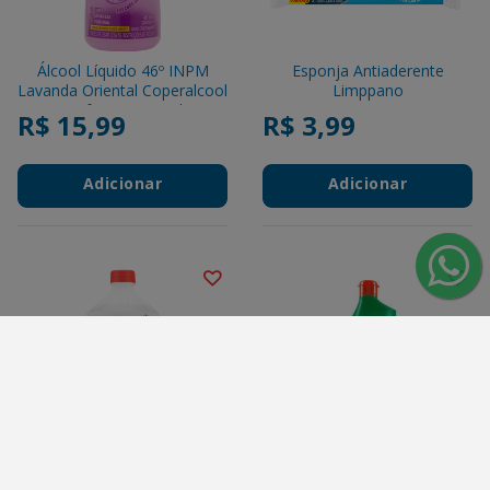
Álcool Líquido 46º INPM
Esponja Antiaderente
Lavanda Oriental Coperalcool
Limppano
Bacfree Frasco 1l
R$ 15,99
R$ 3,99
Adicionar
Adicionar
Álcool Líquido com
Limpador Multiuso Controle