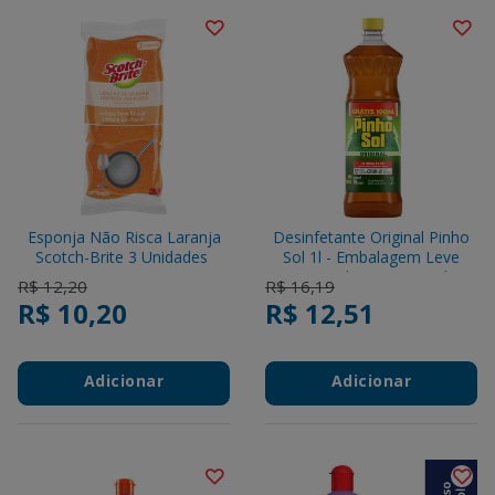
Esponja Não Risca Laranja
Desinfetante Original Pinho
Scotch-Brite 3 Unidades
Sol 1l - Embalagem Leve
1000ml Pague 900ml
Price reduced from
to
Price reduced from
to
R$ 12,20
R$ 16,19
R$ 10,20
R$ 12,51
Adicionar
Adicionar