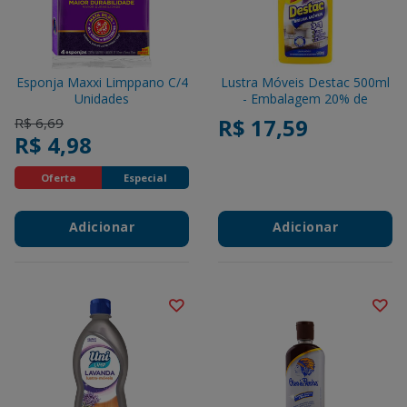
Esponja Maxxi Limppano C/4
Lustra Móveis Destac 500ml
Unidades
- Embalagem 20% de
Desconto
Price reduced from
to
R$ 17,59
R$ 6,69
R$ 4,98
Oferta
Especial
Adicionar
Adicionar