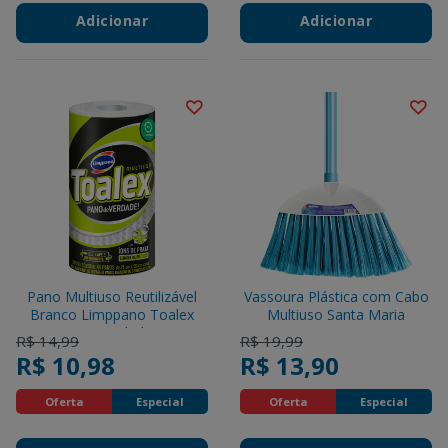
Adicionar
Adicionar
Pano Multiuso Reutilizável
Vassoura Plástica com Cabo
Branco Limppano Toalex
Multiuso Santa Maria
C/44 Unidades
Price reduced from
to
Price reduced from
to
R$ 14,99
R$ 19,99
R$ 10,98
R$ 13,90
Oferta
Especial
Oferta
Especial