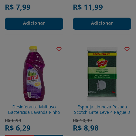
Frasco 1l
R$ 7,99
R$ 11,99
Adicionar
Adicionar
Desinfetante Multiuso
Esponja Limpeza Pesada
Bactericida Lavanda Pinho
Scotch-Brite Leve 4 Pague 3
Urca Frasco 2l
Unidades
Price reduced from
to
Price reduced from
to
R$ 6,99
R$ 10,99
R$ 6,29
R$ 8,98