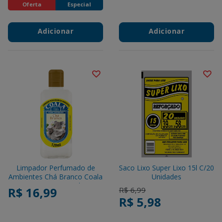
Oferta
Especial
Adicionar
Adicionar
Limpador Perfumado de
Saco Lixo Super Lixo 15l C/20
Ambientes Chá Branco Coala
Unidades
Squeeze 120ml
R$ 16,99
Price reduced from
to
R$ 6,99
R$ 5,98