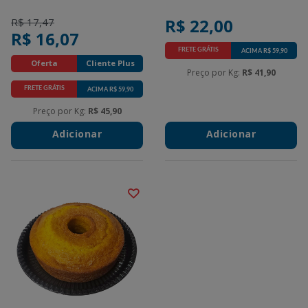
Price reduced from
to
R$ 22,00
R$ 17,47
R$ 16,07
FRETE GRÁTIS
ACIMA R$ 59,90
Promotions
Oferta
Cliente Plus
Preço por Kg:
R$ 41,90
FRETE GRÁTIS
ACIMA R$ 59,90
Promotions
Preço por Kg:
R$ 45,90
Adicionar
Adicionar