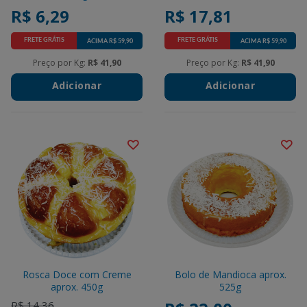
R$ 6,29
R$ 17,81
FRETE GRÁTIS
FRETE GRÁTIS
ACIMA R$ 59,90
ACIMA R$ 59,90
Promotions
Promotions
Preço por Kg:
R$ 41,90
Preço por Kg:
R$ 41,90
Adicionar
Adicionar
Rosca Doce com Creme
Bolo de Mandioca aprox.
aprox. 450g
525g
Price reduced from
to
R$ 14,36