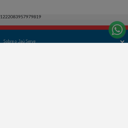
1222083957979819
Sobre o Jaú Serve
Ações
Politicas e Termos de uso
Formas de Pagamento
Cartões de Crédito