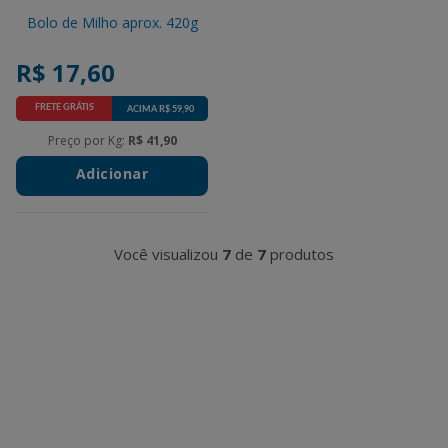
Bolo de Milho aprox. 420g
R$ 17,60
FRETE GRÁTIS
ACIMA R$ 59,90
Promotions
Preço por Kg:
R$ 41,90
Adicionar
Você visualizou
7
de
7
produtos