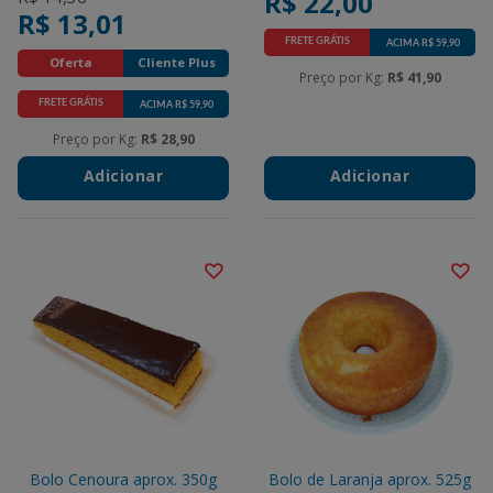
R$ 22,00
R$ 13,01
FRETE GRÁTIS
ACIMA R$ 59,90
Promotions
Oferta
Cliente Plus
Preço por Kg:
R$ 41,90
FRETE GRÁTIS
ACIMA R$ 59,90
Promotions
Preço por Kg:
R$ 28,90
Adicionar
Adicionar
Bolo Cenoura aprox. 350g
Bolo de Laranja aprox. 525g