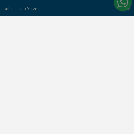
Sobre o Jaú Serve
Ações
Politicas e Termos de uso
Formas de Pagamento
Cartões de Crédito
Cartões de Débito