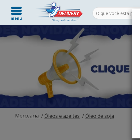
menu
Mercearia
Óleos e azeites
Óleo de soja