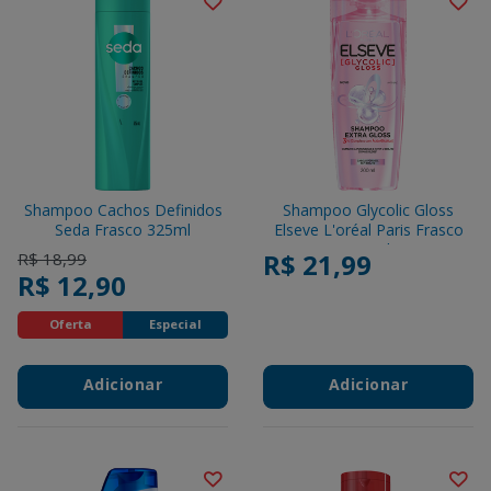
Shampoo Cachos Definidos
Shampoo Glycolic Gloss
Seda Frasco 325ml
Elseve L'oréal Paris Frasco
200ml
Price reduced from
to
R$ 21,99
R$ 18,99
R$ 12,90
Oferta
Especial
Adicionar
Adicionar