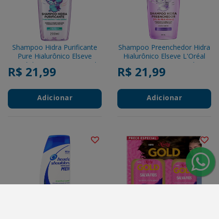
Shampoo Hidra Purificante
Shampoo Preenchedor Hidra
Pure Hialurônico Elseve
Hialurônico Elseve L'Oréal
L'Oréal Paris Frasco 200ml
Paris Frasco 200ml
R$ 21,99
R$ 21,99
Adicionar
Adicionar