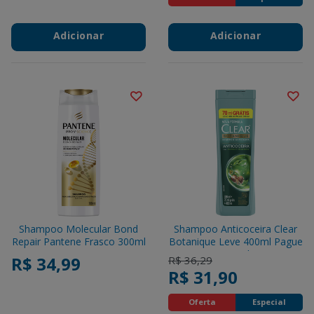
Adicionar
Adicionar
Shampoo Molecular Bond
Shampoo Anticoceira Clear
Repair Pantene Frasco 300ml
Botanique Leve 400ml Pague
330ml
R$ 34,99
Price reduced from
to
R$ 36,29
R$ 31,90
Oferta
Especial