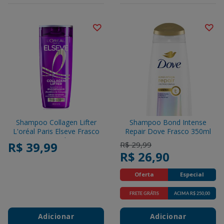
Shampoo Collagen Lifter
Shampoo Bond Intense
L'oréal Paris Elseve Frasco
Repair Dove Frasco 350ml
400ml
R$ 39,99
Price reduced from
to
R$ 29,99
R$ 26,90
Oferta
Especial
FRETE GRÁTIS
ACIMA R$ 250,00
Promotions
Adicionar
Adicionar