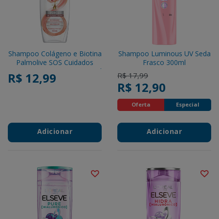
Shampoo Colágeno e Biotina
Shampoo Luminous UV Seda
Palmolive SOS Cuidados
Frasco 300ml
Especiais Force Frasco 350ml
R$ 12,99
Price reduced from
to
R$ 17,99
R$ 12,90
Oferta
Especial
Adicionar
Adicionar