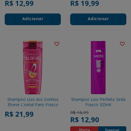
R$ 12,99
R$ 19,99
350ml
Frasco 650ml Embalagem
Econômica
Adicionar
Adicionar
Shampoo Liso dos Sonhos
Shampoo Liso Perfeito Seda
Elseve L'oréal Paris Frasco
Frasco 325ml
200ml
R$ 21,99
Price reduced from
to
R$ 18,99
R$ 12,90
Oferta
Especial