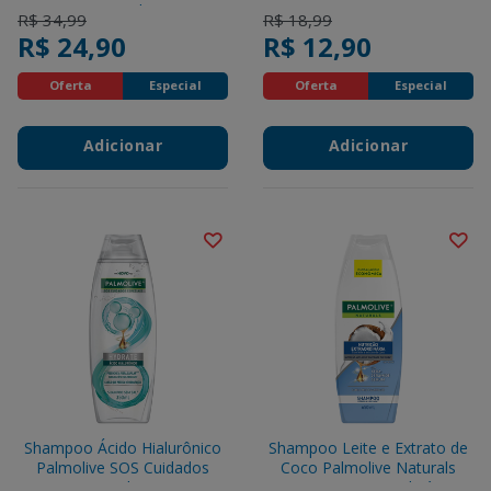
400ml
Price reduced from
to
Price reduced from
to
R$ 34,99
R$ 18,99
R$ 24,90
R$ 12,90
Oferta
Especial
Oferta
Especial
Adicionar
Adicionar
Shampoo Ácido Hialurônico
Shampoo Leite e Extrato de
Palmolive SOS Cuidados
Coco Palmolive Naturals
Especiais Hydrate Frasco
Nutrição Extraordinária