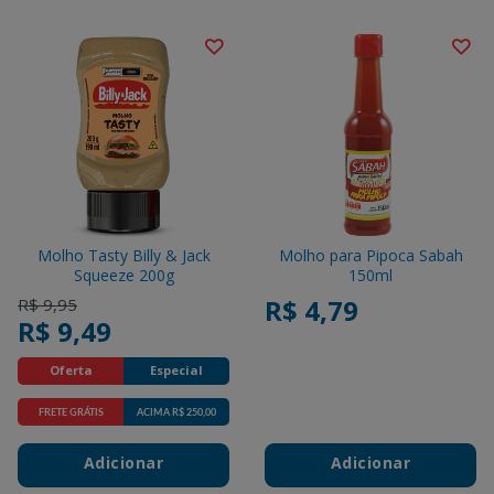
Molho Tasty Billy & Jack
Molho para Pipoca Sabah
Squeeze 200g
150ml
Price reduced from
to
R$ 4,79
R$ 9,95
R$ 9,49
Oferta
Especial
FRETE GRÁTIS
ACIMA R$ 250,00
Promotions
Adicionar
Adicionar