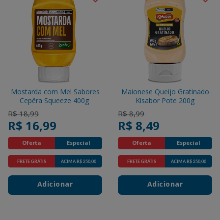
Mostarda com Mel Sabores
Maionese Queijo Gratinado
Cepêra Squeeze 400g
Kisabor Pote 200g
Price reduced from
to
Price reduced from
to
R$ 18,99
R$ 8,99
R$ 16,99
R$ 8,49
Oferta
Especial
Oferta
Especial
FRETE GRÁTIS
ACIMA R$ 250,00
FRETE GRÁTIS
ACIMA R$ 250,00
Promotions
Promotions
Adicionar
Adicionar