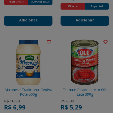
FRETE GRÁTIS
ACIMA R$ 250,00
Promotions
Oferta
Especial
Adicionar
Adicionar
Maionese Tradicional Cepêra
Tomate Pelado Inteiro Olé
Pote 500g
Lata 390g
Price reduced from
to
Price reduced from
to
R$ 10,99
R$ 6,99
R$ 6,99
R$ 5,29