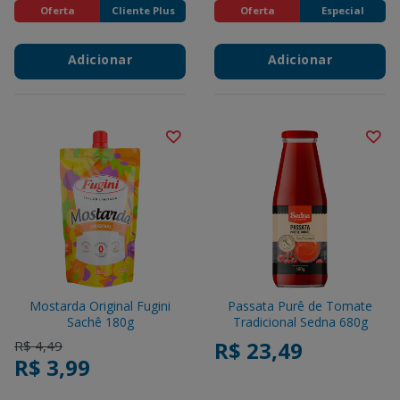
Oferta
Cliente Plus
Oferta
Especial
Adicionar
Adicionar
Mostarda Original Fugini
Passata Purê de Tomate
Sachê 180g
Tradicional Sedna 680g
Price reduced from
to
R$ 23,49
R$ 4,49
R$ 3,99