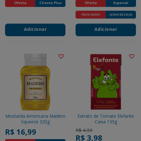
Oferta
Cliente Plus
Oferta
Especial
FRETE GRÁTIS
ACIMA R$ 250,00
Promotions
Adicionar
Adicionar
Mostarda Americana Madero
Extrato de Tomate Elefante
Squeeze 320g
Caixa 135g
R$ 16,99
Price reduced from
to
R$ 4,59
R$ 3,98