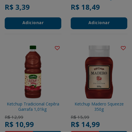
300g
R$ 3,39
R$ 18,49
Adicionar
Adicionar
Ketchup Tradicional Cepêra
Ketchup Madero Squeeze
Garrafa 1,01kg
350g
Price reduced from
to
Price reduced from
to
R$ 12,99
R$ 15,99
R$ 10,99
R$ 14,99