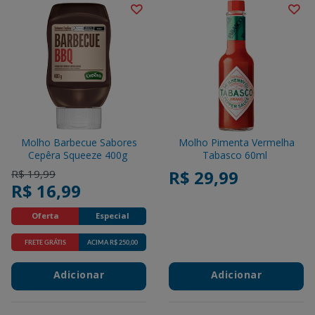
Molho Barbecue Sabores
Molho Pimenta Vermelha
Cepêra Squeeze 400g
Tabasco 60ml
Price reduced from
to
R$ 29,99
R$ 19,99
R$ 16,99
Oferta
Especial
FRETE GRÁTIS
ACIMA R$ 250,00
Promotions
Adicionar
Adicionar