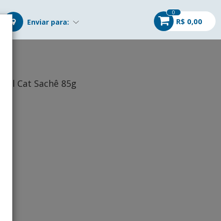
0
R$ 0,00
Enviar para:
ial Cat Sachê 85g
r