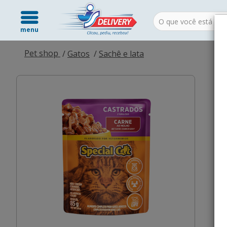
menu
Pet shop
Gatos
Sachê e lata