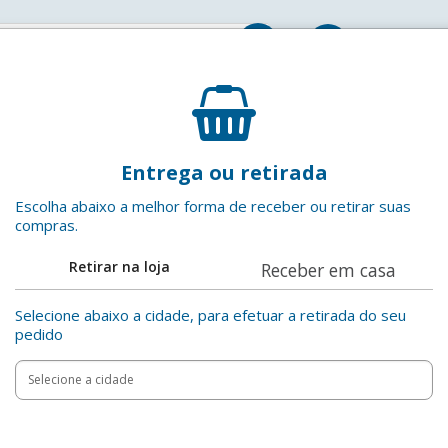
Entrar
Alimento para Gatos Castrados Carne ao Molho Spec
Entrega ou retirada
Special Cat
EAN: 7898242035354
Escolha abaixo a melhor forma de receber ou retirar suas
compras.
Adicionar aos favoritos
Retirar na loja
Receber em casa
Compartilha
Selecione abaixo a cidade, para efetuar a retirada do seu
pedido
Add
Product
to
Adicionar
Actions
cart
options