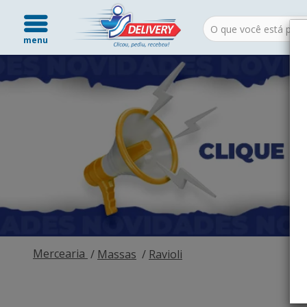
menu
Mercearia
Massas
Ravioli