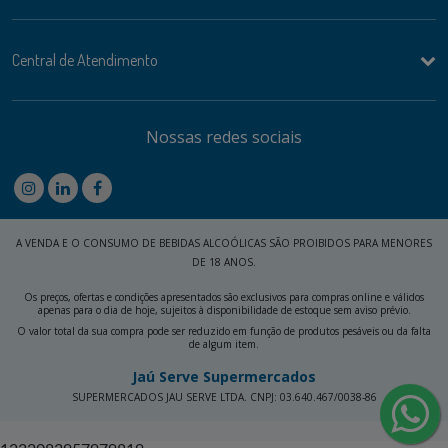
Central de Atendimento
Nossas redes sociais
A VENDA E O CONSUMO DE BEBIDAS ALCOÓLICAS SÃO PROIBIDOS PARA MENORES
DE 18 ANOS.
Os preços, ofertas e condições apresentados são exclusivos para compras online e válidos
apenas para o dia de hoje, sujeitos à disponibilidade de estoque sem aviso prévio.
O valor total da sua compra pode ser reduzido em função de produtos pesáveis ou da falta
de algum item.
Jaú Serve Supermercados
SUPERMERCADOS JAU SERVE LTDA. CNPJ: 03.640.467/0038-86