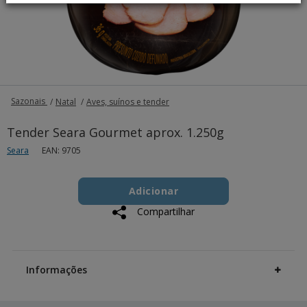
Sazonais
Natal
Aves, suínos e tender
Tender Seara Gourmet aprox. 1.250g
Seara
EAN: 9705
Add
Product
to
Adicionar
Actions
cart
Compartilhar
options
Additional
Information
Informações