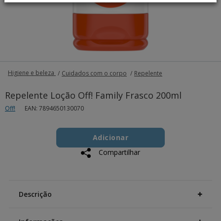
Higiene e beleza
Cuidados com o corpo
Repelente
Repelente Loção Off! Family Frasco 200ml
Off!
EAN: 7894650130070
Add
Product
to
Adicionar
Actions
cart
Compartilhar
options
Additional
Information
Descrição