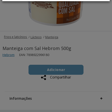
Frios e laticínios
Lácteos
Manteiga
Manteiga com Sal Hebrom 500g
Hebrom
EAN: 7898922996180
Add
Product
to
Adicionar
Actions
cart
Compartilhar
options
Additional
Information
Informações