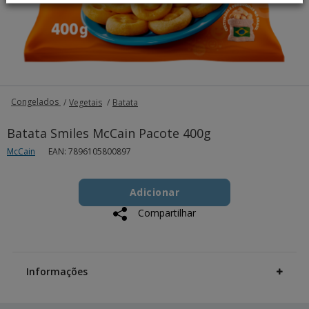
Congelados
Vegetais
Batata
Batata Smiles McCain Pacote 400g
McCain
EAN: 7896105800897
Add
Product
to
Adicionar
Actions
cart
Compartilhar
options
Additional
Information
Informações