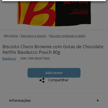
Mercearia
Biscoitos e snacks
Biscoito recheado e wafer
Biscoito Choco Brownie com Gotas de Chocolate
Netflix Bauducco Pouch 80g
Bauducco
EAN: 7891962077802
Add
Product
to
Adicionar
Actions
cart
Compartilhar
options
Additional
Information
Informações