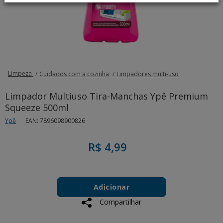
Limpeza
Cuidados com a cozinha
Limpadores multi-uso
Limpador Multiuso Tira-Manchas Ypê Premium
Squeeze 500ml
Ypê
EAN: 7896098900826
R$ 4,99
Add
Product
to
Adicionar
Actions
cart
Compartilhar
options