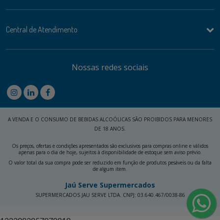
Central de Atendimento
Nossas redes sociais
A VENDA E O CONSUMO DE BEBIDAS ALCOÓLICAS SÃO PROIBIDOS PARA MENORES
DE 18 ANOS.
Os preços, ofertas e condições apresentados são exclusivos para compras online e válidos
apenas para o dia de hoje, sujeitos à disponibilidade de estoque sem aviso prévio.
O valor total da sua compra pode ser reduzido em função de produtos pesáveis ou da falta
de algum item.
Jaú Serve Supermercados
SUPERMERCADOS JAU SERVE LTDA. CNPJ: 03.640.467/0038-86