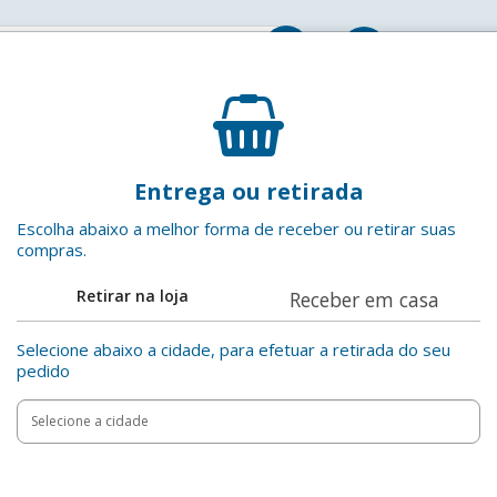
Entrar
Guarnição para Panela de Pressão Silicone Borrach
Entrega ou retirada
Millenium
EAN: 7898309911621
Escolha abaixo a melhor forma de receber ou retirar suas
compras.
Adicionar aos favoritos
Retirar na loja
Receber em casa
Compartilha
Selecione abaixo a cidade, para efetuar a retirada do seu
pedido
Add
Product
to
Adicionar
Actions
cart
options