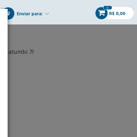
0
R$ 0,00
Enviar para:
as Catumbi 7l
r