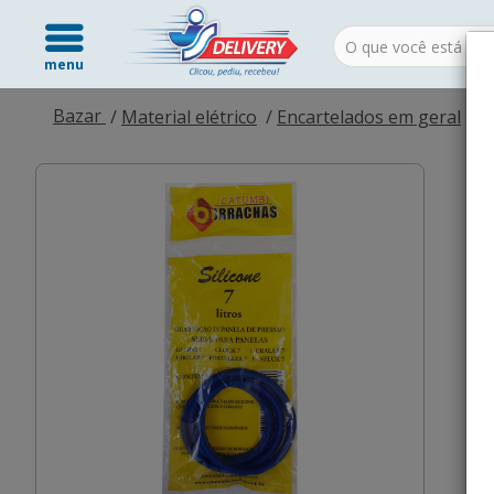
menu
Bazar
Material elétrico
Encartelados em geral