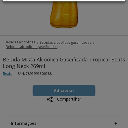
Bebidas alcoólicas
Bebidas alcoólicas gaseificadas
Bebidas alcoólicas gaseificadas
Bebida Mista Alcoólica Gaseificada Tropical Beats
Long Neck 269ml
Beats
EAN: 7891991306188
Add
Product
to
Adicionar
Actions
cart
Compartilhar
options
Additional
Information
Informações