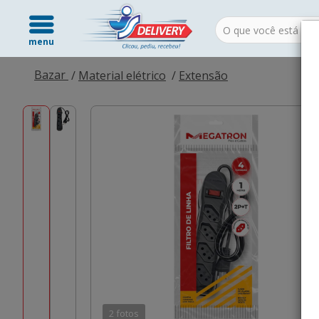
menu
Bazar
Material elétrico
Extensão
2 fotos