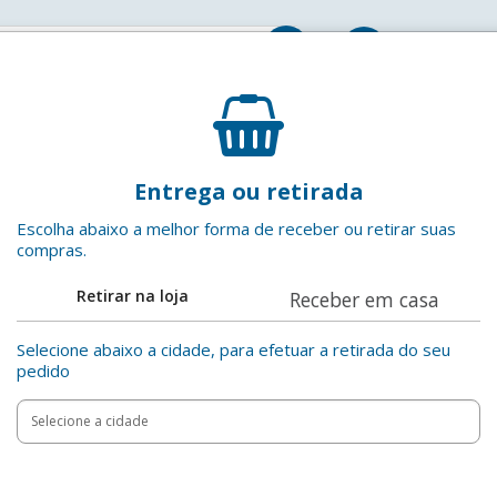
Entrar
Filtro de Linha Preto 2P+T Megatron 1m
Entrega ou retirada
Megatron
EAN: 7899278900616
Escolha abaixo a melhor forma de receber ou retirar suas
compras.
Adicionar aos favoritos
Retirar na loja
Receber em casa
Selecione abaixo a cidade, para efetuar a retirada do seu
pedido
Add
Product
to
Adicionar
Actions
cart
options