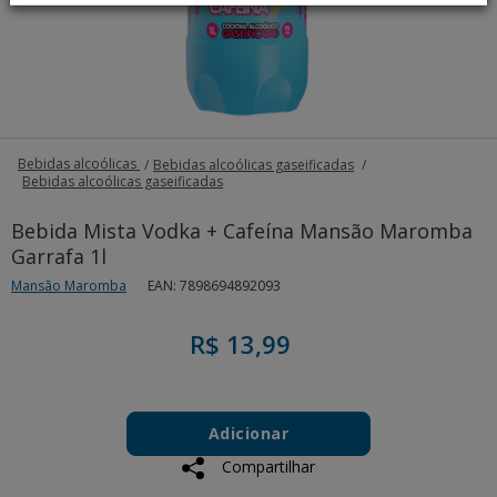
Bebidas alcoólicas
Bebidas alcoólicas gaseificadas
Bebidas alcoólicas gaseificadas
Bebida Mista Vodka + Cafeína Mansão Maromba
Garrafa 1l
Mansão Maromba
EAN: 7898694892093
R$ 13,99
Add
Product
to
Adicionar
Actions
cart
Compartilhar
options