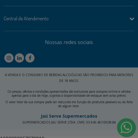
Central de Atendimento
Nossas redes sociais
A VENDA E O CONSUMO DE BEBIDAS ALCOÓLICAS SÃO PROIBIDOS PARA MENORES
DE 18 ANOS.
Os preços, ofertas e condições apresentados são exclusivos para compras online e válidos
apenas para o dia de hoje, sujeitos à disponibilidade de estoque sem aviso prévio.
O valor total da sua compra pode ser reduzido em função de produtos pesáveis ou da falta
de algum item.
Jaú Serve Supermercados
SUPERMERCADOS JAU SERVE LTDA. CNPJ: 03.640.467/0038-86